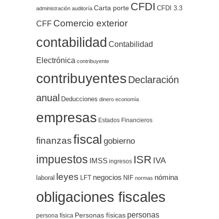
CFDI
Carta porte
CFDI 3.3
administración
auditoría
Comercio exterior
CFF
contabilidad
Contabilidad
Electrónica
contribuyente
contribuyentes
Declaración
anual
Deducciones
dinero
economía
empresas
Estados Financieros
fiscal
finanzas
gobierno
impuestos
ISR
IVA
IMSS
ingresos
leyes
negocios
nómina
LFT
NIF
laboral
normas
obligaciones fiscales
personas
Personas físicas
persona física