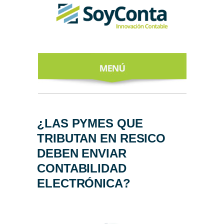
INICIO
ACERCA DE
¿LAS PYMES QUE
TRIBUTAN EN RESICO
NUESTROS
EXPERTOS
DEBEN ENVIAR
CONTABILIDAD
TODO SOBRE
EL CFDI 4.0
ELECTRÓNICA?
REGÍSTRATE
AL NEWSLETTER