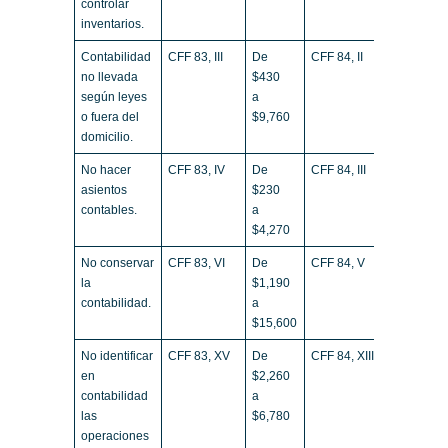
controlar
inventarios.
Contabilidad
CFF 83, III
De
CFF 84, II
no llevada
$430
según leyes
a
o fuera del
$9,760
domicilio.
No hacer
CFF 83, IV
De
CFF 84, III
asientos
$230
contables.
a
$4,270
No conservar
CFF 83, VI
De
CFF 84, V
la
$1,190
contabilidad.
a
$15,600
No identificar
CFF 83, XV
De
CFF 84, XIII
en
$2,260
contabilidad
a
las
$6,780
operaciones