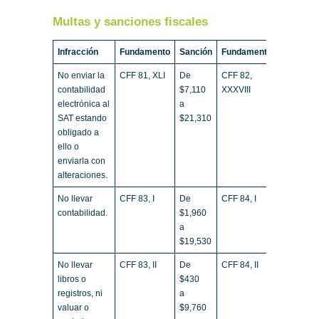
Multas y sanciones fiscales
Infracción
Fundamento
Sanción
Fundamento
No enviar la
CFF 81, XLI
De
CFF 82,
contabilidad
$7,110
XXXVIII
electrónica al
a
SAT estando
$21,310
obligado a
ello o
enviarla con
alteraciones.
No llevar
CFF 83, I
De
CFF 84, I
contabilidad.
$1,960
a
$19,530
No llevar
CFF 83, II
De
CFF 84, II
libros o
$430
registros, ni
a
valuar o
$9,760