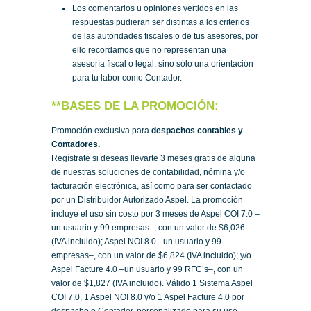
Los comentarios u opiniones vertidos en las
respuestas pudieran ser distintas a los criterios
de las autoridades fiscales o de tus asesores, por
ello recordamos que no representan una
asesoría fiscal o legal, sino sólo una orientación
para tu labor como Contador.
**BASES DE LA PROMOCIÓN:
Promoción exclusiva para
despachos contables y
Contadores.
Regístrate si deseas llevarte 3 meses gratis de alguna
de nuestras soluciones de contabilidad, nómina y/o
facturación electrónica, así como para ser contactado
por un Distribuidor Autorizado Aspel. La promoción
incluye el uso sin costo por 3 meses de Aspel COI 7.0 –
un usuario y 99 empresas–, con un valor de $6,026
(IVA incluido); Aspel NOI 8.0 –un usuario y 99
empresas–, con un valor de $6,824 (IVA incluido); y/o
Aspel Facture 4.0 –un usuario y 99 RFC’s–, con un
valor de $1,827 (IVA incluido). Válido 1 Sistema Aspel
COI 7.0, 1 Aspel NOI 8.0 y/o 1 Aspel Facture 4.0 por
despacho o Contador, personalizado para su uso.