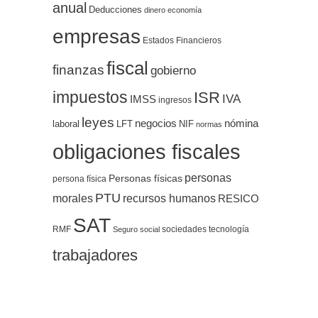
anual
Deducciones
dinero
economía
empresas
Estados Financieros
fiscal
finanzas
gobierno
impuestos
ISR
IVA
IMSS
ingresos
leyes
negocios
nómina
LFT
NIF
laboral
normas
obligaciones fiscales
personas
Personas físicas
persona física
PTU
morales
recursos humanos
RESICO
SAT
RMF
sociedades
tecnología
Seguro social
trabajadores