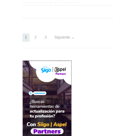
1
2
3
Siguiente →