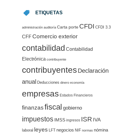
ETIQUETAS
CFDI
Carta porte
CFDI 3.3
administración
auditoría
Comercio exterior
CFF
contabilidad
Contabilidad
Electrónica
contribuyente
contribuyentes
Declaración
anual
Deducciones
dinero
economía
empresas
Estados Financieros
fiscal
finanzas
gobierno
impuestos
ISR
IVA
IMSS
ingresos
leyes
negocios
nómina
LFT
NIF
laboral
normas