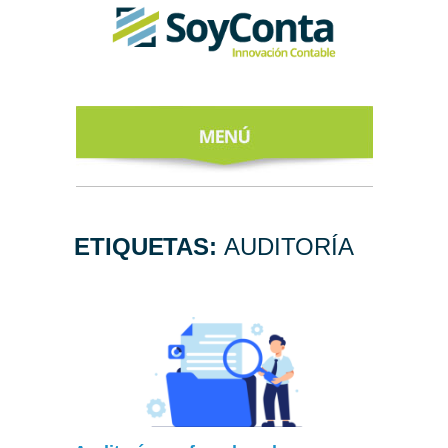
INICIO
ACERCA DE
ETIQUETAS:
AUDITORÍA
NUESTROS
EXPERTOS
TODO SOBRE
EL CFDI 4.0
REGÍSTRATE
AL NEWSLETTER