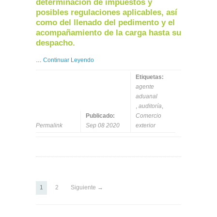
determinación de impuestos y
posibles regulaciones aplicables, así
como del llenado del pedimento y el
acompañamiento de la carga hasta su
despacho.
…
Continuar Leyendo
Etiquetas:
agente
aduanal
,
auditoría
,
Publicado:
Comercio
Permalink
Sep 08 2020
exterior
1
2
Siguiente →