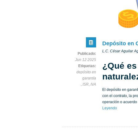
Depósito en G
L.C. César Aguilar Ag
Publicado:
Jun 12 2025
¿Qué es 
Etiquetas:
depósito en
naturale
garantía
,
ISR
,
IVA
El depósito en garan
con el contrato, la p
operación o acuerdo 
Leyendo