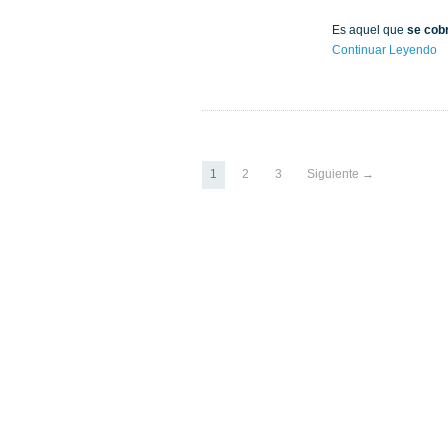
Es aquel que
se cobr
Continuar Leyendo
1
2
3
Siguiente →