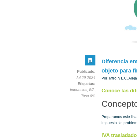
Diferencia en
objeto para f
Publicado:
Jul 29 2024
Por: Mtro. y L.C. Ale
Etiquetas:
impuestos
,
IVA
,
Conoce las dif
Tasa 0%
Concepto
Preparamos este list
impuesto sin problem
IVA trasladado