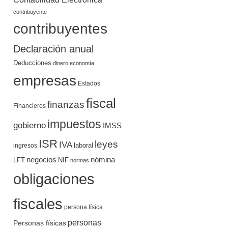
contribuyente
contribuyentes
Declaración anual
Deducciones
dinero
economía
empresas
Estados
fiscal
finanzas
Financieros
impuestos
gobierno
IMSS
ISR
leyes
IVA
ingresos
laboral
negocios
nómina
LFT
NIF
normas
obligaciones
fiscales
persona física
personas
Personas físicas