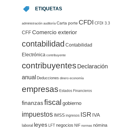
ETIQUETAS
CFDI
Carta porte
CFDI 3.3
administración
auditoría
Comercio exterior
CFF
contabilidad
Contabilidad
Electrónica
contribuyente
contribuyentes
Declaración
anual
Deducciones
dinero
economía
empresas
Estados Financieros
fiscal
finanzas
gobierno
impuestos
ISR
IVA
IMSS
ingresos
leyes
negocios
nómina
LFT
NIF
laboral
normas