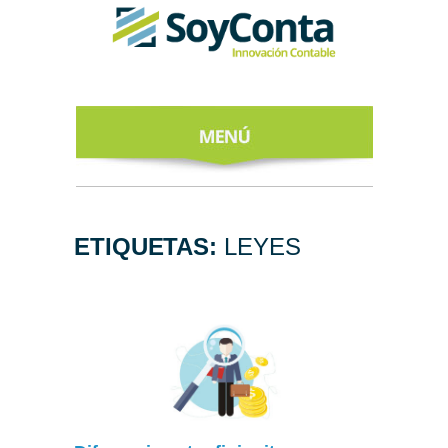
INICIO
ACERCA DE
ETIQUETAS:
LEYES
NUESTROS
EXPERTOS
TODO SOBRE
EL CFDI 4.0
REGÍSTRATE
AL NEWSLETTER