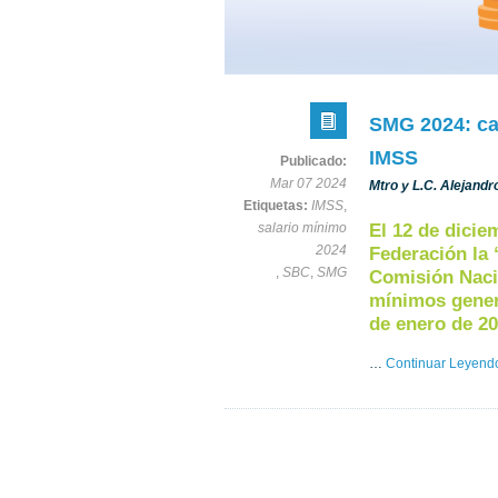
SMG 2024: cam
IMSS
Publicado:
Mar 07 2024
Mtro y L.C. Alejand
Etiquetas:
IMSS
,
salario mínimo
El 12 de dicie
2024
Federación la 
,
SBC
,
SMG
Comisión Nacio
mínimos genera
de enero de 20
…
Continuar Leyend