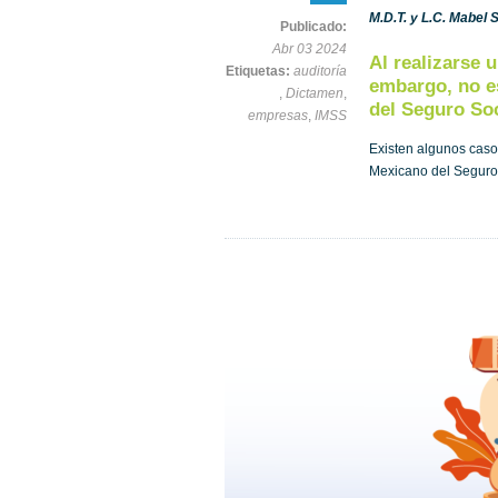
M.D.T. y L.C. Mabel 
Publicado:
Abr 03 2024
Al realizarse 
Etiquetas:
auditoría
embargo, no es
,
Dictamen
,
del Seguro Soc
empresas
,
IMSS
Existen algunos casos
Mexicano del Seguro