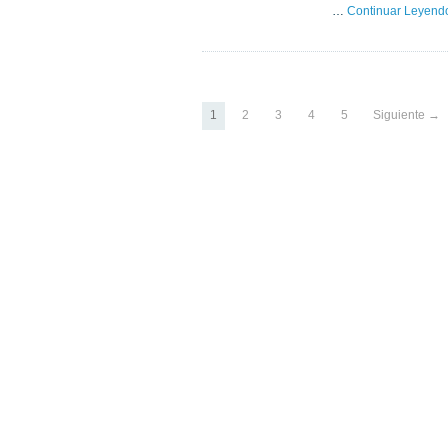
…
Continuar Leyend
1
2
3
4
5
Siguiente →