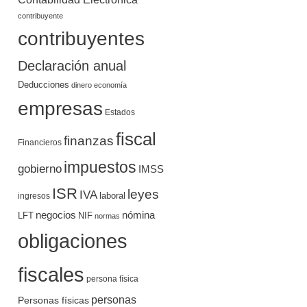
contribuyente
contribuyentes
Declaración anual
Deducciones
dinero
economía
empresas
Estados
fiscal
finanzas
Financieros
impuestos
gobierno
IMSS
ISR
leyes
IVA
ingresos
laboral
negocios
nómina
LFT
NIF
normas
obligaciones
fiscales
persona física
personas
Personas físicas