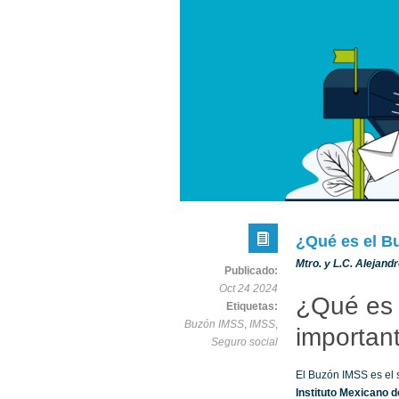
¿Qué es el B
Mtro. y L.C. Alejand
Publicado:
Oct 24 2024
¿Qué es 
Etiquetas:
Buzón IMSS
,
IMSS
,
importan
Seguro social
El Buzón IMSS es el 
Instituto Mexicano d