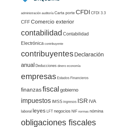
CFDI
Carta porte
CFDI 3.3
administración
auditoría
Comercio exterior
CFF
contabilidad
Contabilidad
Electrónica
contribuyente
contribuyentes
Declaración
anual
Deducciones
dinero
economía
empresas
Estados Financieros
fiscal
finanzas
gobierno
impuestos
ISR
IVA
IMSS
ingresos
leyes
negocios
nómina
LFT
NIF
laboral
normas
obligaciones fiscales