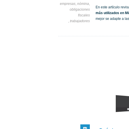
empresas
,
nómina
,
En este artículo revi
obligaciones
más utilizados en M
fiscales
mejor se adapte a la
,
trabajadores