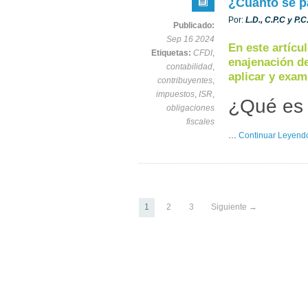
¿Cuánto se p
Por:
L.D., C.P.C y P.
Publicado:
Sep 16 2024
En este artícu
Etiquetas:
CFDI
,
enajenación d
contabilidad
,
aplicar y exam
contribuyentes
,
impuestos
,
ISR
,
¿Qué es 
obligaciones
fiscales
…
Continuar Leyend
1
2
3
Siguiente →