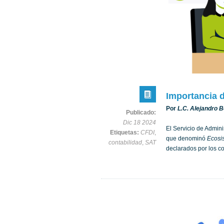
Importancia d
Por
L.C. Alejandro 
Publicado:
Dic 18 2024
El Servicio de Admini
Etiquetas:
CFDI
,
que denominó
Ecosis
contabilidad
,
SAT
declarados por los co