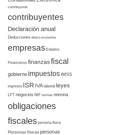
contribuyente
contribuyentes
Declaración anual
Deducciones
dinero
economía
empresas
Estados
fiscal
finanzas
Financieros
impuestos
gobierno
IMSS
ISR
leyes
IVA
ingresos
laboral
negocios
nómina
LFT
NIF
normas
obligaciones
fiscales
persona física
personas
Personas físicas