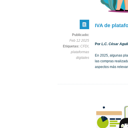
IVA de plataf
Publicado:
Feb 12 2025
Por
L.C. César Aguil
Etiquetas:
CFDI
,
plataformas
En 2025, algunas pla
digitales
las compras realizada
aspectos más releva