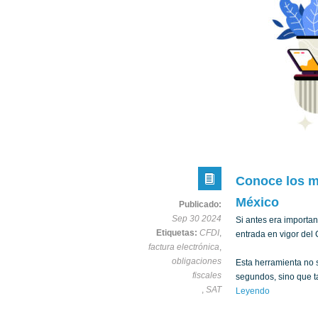
Conoce los m
México
Publicado:
Sep 30 2024
Si antes era importan
Etiquetas:
CFDI
,
entrada en vigor del 
factura electrónica
,
obligaciones
Esta herramienta no s
fiscales
segundos, sino que t
,
SAT
Leyendo