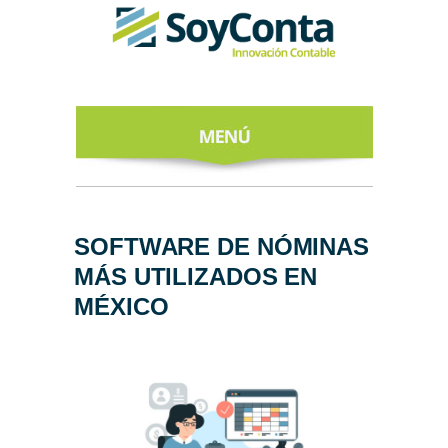
INICIO
ACERCA DE
SOFTWARE DE NÓMINAS
MÁS UTILIZADOS EN
NUESTROS
EXPERTOS
MÉXICO
TODO SOBRE
EL CFDI 4.0
REGÍSTRATE
AL NEWSLETTER