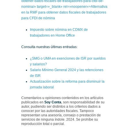
obtener-datos-fiscales-de-trabajadores-para-cfdi-de-
nomina/» target=»_blank» rel=»noopener»>Alternativa
en la RMF para obtener datos fiscales de trabajadores
para CFDI de nómina
Impuesto sobre nómina en CDMX de
trabajadores en Home Office
Consulta nuestras últimas entradas:
¿SMG o UMA en exenciones de ISR por sueldos
y salarios?
Salario Mínimo General 2024 y las retenciones
de ISR
Actualización sobre la reforma para disminuir la
jornada laboral
Comentarios u opiniones contenidos en los artículos
publicados en
Soy Conta
, son responsabilidad de su
autor, pudiendo ser distintos a los criterios dados a
conocer por las autoridades fiscales. Tampoco
representan una asesoría, consejo o prestación de
servicios de ninguna índole. 2024. Se prohíbe su
reproducción total o parcial.