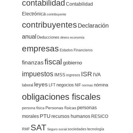
contabilidad
Contabilidad
Electrónica
contribuyente
contribuyentes
Declaración
anual
Deducciones
dinero
economía
empresas
Estados Financieros
fiscal
finanzas
gobierno
impuestos
ISR
IVA
IMSS
ingresos
leyes
negocios
nómina
LFT
NIF
laboral
normas
obligaciones fiscales
personas
Personas físicas
persona física
PTU
morales
recursos humanos
RESICO
SAT
RMF
sociedades
tecnología
Seguro social