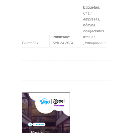
Etiquetas:
CFDI
,
empresas
,
nómina
,
obligaciones
Publicado:
fiscales
Permalink
Sep 24 2024
,
trabajadores