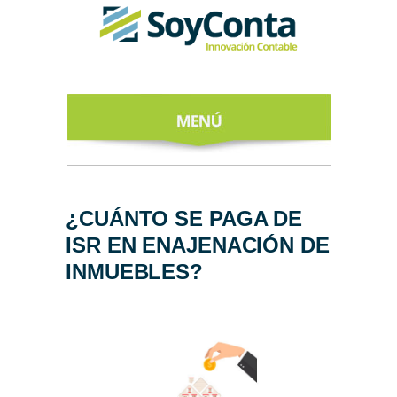
INICIO
ACERCA DE
¿CUÁNTO SE PAGA DE
ISR EN ENAJENACIÓN DE
NUESTROS
EXPERTOS
INMUEBLES?
TODO SOBRE
EL CFDI 4.0
REGÍSTRATE
AL NEWSLETTER