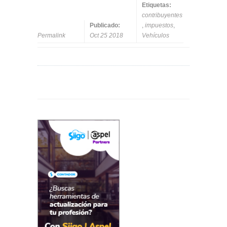
Etiquetas:
contribuyentes
Publicado:
,
impuestos
,
Permalink
Oct 25 2018
Vehículos