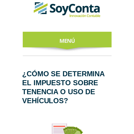
INICIO
ACERCA DE
¿CÓMO SE DETERMINA
EL IMPUESTO SOBRE
NUESTROS
EXPERTOS
TENENCIA O USO DE
VEHÍCULOS?
TODO SOBRE
EL CFDI 4.0
REGÍSTRATE
AL NEWSLETTER