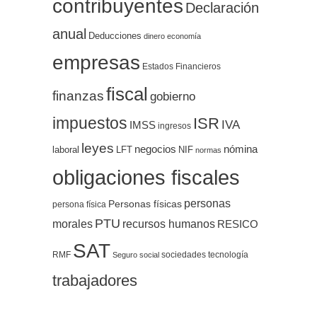
contribuyentes
Declaración
anual
Deducciones
dinero
economía
empresas
Estados Financieros
fiscal
finanzas
gobierno
impuestos
ISR
IVA
IMSS
ingresos
leyes
negocios
nómina
LFT
NIF
laboral
normas
obligaciones fiscales
personas
Personas físicas
persona física
PTU
morales
recursos humanos
RESICO
SAT
RMF
sociedades
tecnología
Seguro social
trabajadores