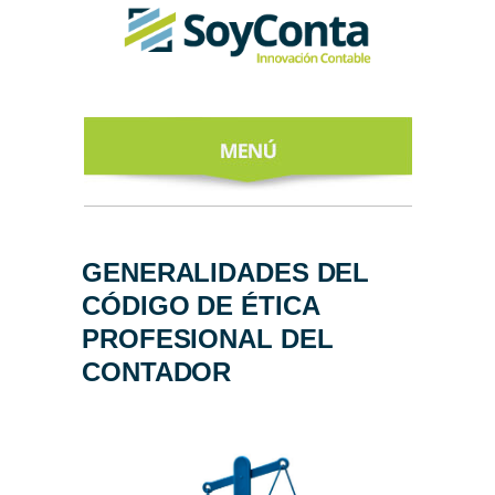
INICIO
ACERCA DE
GENERALIDADES DEL
CÓDIGO DE ÉTICA
NUESTROS
EXPERTOS
PROFESIONAL DEL
CONTADOR
TODO SOBRE
EL CFDI 4.0
REGÍSTRATE
AL NEWSLETTER