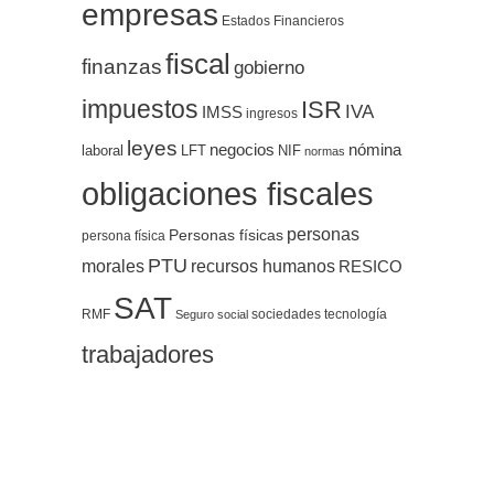
empresas
Estados Financieros
fiscal
finanzas
gobierno
impuestos
ISR
IVA
IMSS
ingresos
leyes
negocios
nómina
LFT
NIF
laboral
normas
obligaciones fiscales
personas
Personas físicas
persona física
PTU
morales
recursos humanos
RESICO
SAT
RMF
sociedades
tecnología
Seguro social
trabajadores