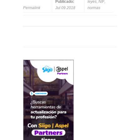
Publicado:
leyes
,
NIF
,
Permalink
Jul 09 2018
normas