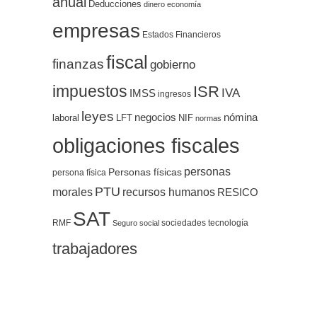
anual
Deducciones
dinero
economía
empresas
Estados Financieros
fiscal
finanzas
gobierno
impuestos
ISR
IVA
IMSS
ingresos
leyes
negocios
nómina
LFT
NIF
laboral
normas
obligaciones fiscales
personas
Personas físicas
persona física
PTU
morales
recursos humanos
RESICO
SAT
RMF
sociedades
tecnología
Seguro social
trabajadores