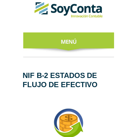
INICIO
ACERCA DE
NIF B-2 ESTADOS DE
FLUJO DE EFECTIVO
NUESTROS
EXPERTOS
TODO SOBRE
EL CFDI 4.0
REGÍSTRATE
AL NEWSLETTER