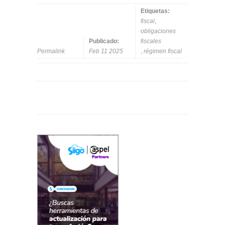
Etiquetas:
fiscal
,
obligaciones
Publicado:
fiscales
Permalink
Feb 11 2025
,
régimen fiscal