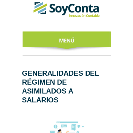
INICIO
ACERCA DE
GENERALIDADES DEL
RÉGIMEN DE
NUESTROS
EXPERTOS
ASIMILADOS A
SALARIOS
TODO SOBRE
EL CFDI 4.0
REGÍSTRATE
AL NEWSLETTER