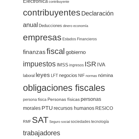
Electrónica
contribuyente
contribuyentes
Declaración
anual
Deducciones
dinero
economía
empresas
Estados Financieros
fiscal
finanzas
gobierno
impuestos
ISR
IVA
IMSS
ingresos
leyes
negocios
nómina
LFT
NIF
laboral
normas
obligaciones fiscales
personas
Personas físicas
persona física
PTU
morales
recursos humanos
RESICO
SAT
RMF
sociedades
tecnología
Seguro social
trabajadores