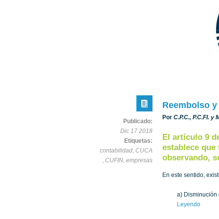
Reembolso y 
Por
C.P.C., P.C.FI. y
Publicado:
Dic 17 2018
El artículo 9 
Etiquetas:
establece que 
contabilidad
,
CUCA
observando, se
,
CUFIN
,
empresas
En este sentido, exis
a) Disminución 
Leyendo