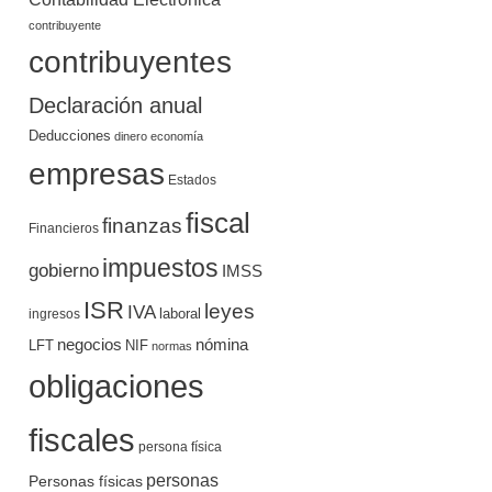
contribuyente
contribuyentes
Declaración anual
Deducciones
dinero
economía
empresas
Estados
fiscal
finanzas
Financieros
impuestos
gobierno
IMSS
ISR
leyes
IVA
ingresos
laboral
negocios
nómina
LFT
NIF
normas
obligaciones
fiscales
persona física
personas
Personas físicas