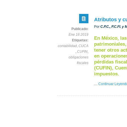
Atributos y c
Por
C.P.C., P.C.FI. y
Publicado:
Ene 16 2019
En México, la
Etiquetas:
patrimoniales,
contabilidad
,
CUCA
tener otros ac
,
CUFIN
,
en operaciones
obligaciones
pérdidas fisca
fiscales
(CUFIN), Cuent
impuestos.
…
Continuar Leyend