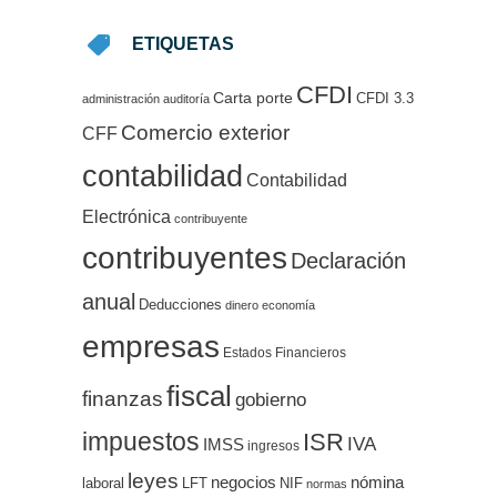
ETIQUETAS
CFDI
Carta porte
CFDI 3.3
administración
auditoría
Comercio exterior
CFF
contabilidad
Contabilidad
Electrónica
contribuyente
contribuyentes
Declaración
anual
Deducciones
dinero
economía
empresas
Estados Financieros
fiscal
finanzas
gobierno
impuestos
ISR
IVA
IMSS
ingresos
leyes
negocios
nómina
LFT
NIF
laboral
normas