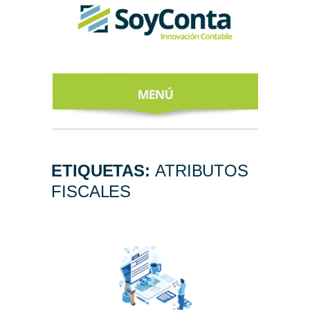
INICIO
ACERCA DE
ETIQUETAS:
ATRIBUTOS
FISCALES
NUESTROS
EXPERTOS
TODO SOBRE
EL CFDI 4.0
REGÍSTRATE
AL NEWSLETTER