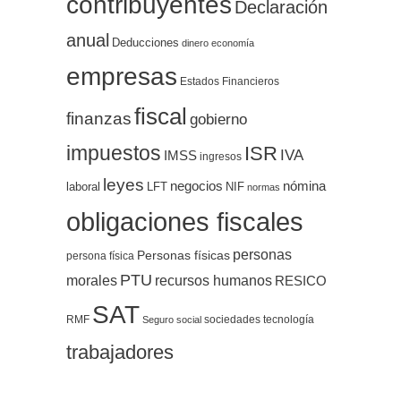
contribuyentes
Declaración
anual
Deducciones
dinero
economía
empresas
Estados Financieros
fiscal
finanzas
gobierno
impuestos
ISR
IVA
IMSS
ingresos
leyes
negocios
nómina
LFT
NIF
laboral
normas
obligaciones fiscales
personas
Personas físicas
persona física
PTU
morales
recursos humanos
RESICO
SAT
RMF
sociedades
tecnología
Seguro social
trabajadores