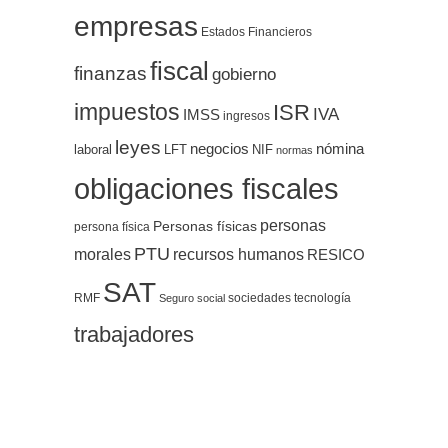
empresas
Estados Financieros
fiscal
finanzas
gobierno
impuestos
ISR
IVA
IMSS
ingresos
leyes
negocios
nómina
LFT
NIF
laboral
normas
obligaciones fiscales
personas
Personas físicas
persona física
PTU
morales
recursos humanos
RESICO
SAT
RMF
sociedades
tecnología
Seguro social
trabajadores