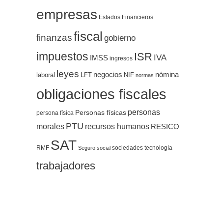
empresas
Estados Financieros
fiscal
finanzas
gobierno
impuestos
ISR
IVA
IMSS
ingresos
leyes
negocios
nómina
LFT
NIF
laboral
normas
obligaciones fiscales
personas
Personas físicas
persona física
PTU
morales
recursos humanos
RESICO
SAT
RMF
sociedades
tecnología
Seguro social
trabajadores