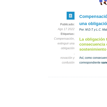
Compensación
una obligaci
Publicado:
Ago 17 2022
Por:
M.D.T. y L.C. Ma
Etiquetas:
Compensación
,
La obligación 
extinguir una
consecuencia d
obligación
sostenimiento 
,
novación y
Así, como consecuenc
confusión
correspondiente
sanc