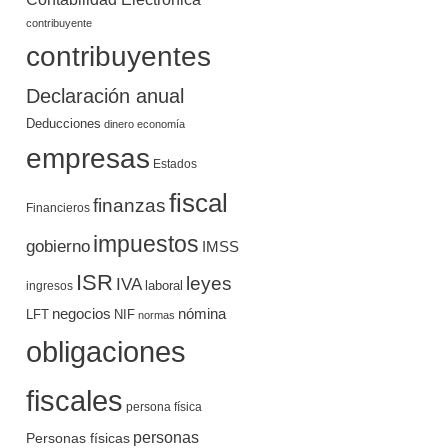
contribuyente
contribuyentes
Declaración anual
Deducciones
dinero
economía
empresas
Estados
fiscal
finanzas
Financieros
impuestos
gobierno
IMSS
ISR
leyes
IVA
ingresos
laboral
negocios
nómina
LFT
NIF
normas
obligaciones
fiscales
persona física
personas
Personas físicas