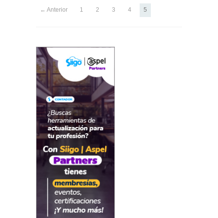
← Anterior
1
2
3
4
5