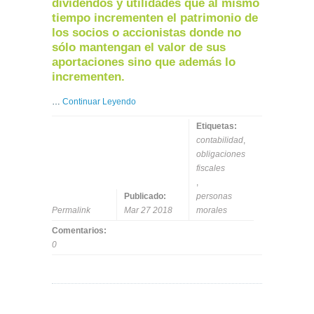
dividendos y utilidades que al mismo
tiempo incrementen el patrimonio de
los socios o accionistas donde no
sólo mantengan el valor de sus
aportaciones sino que además lo
incrementen.
…
Continuar Leyendo
Etiquetas:
contabilidad
,
obligaciones
fiscales
,
Publicado:
personas
Permalink
Mar 27 2018
morales
Comentarios:
0