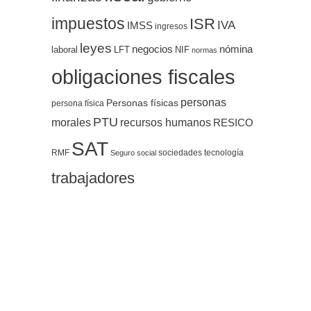
impuestos
ISR
IVA
IMSS
ingresos
leyes
negocios
nómina
LFT
NIF
laboral
normas
obligaciones fiscales
personas
Personas físicas
persona física
PTU
morales
recursos humanos
RESICO
SAT
RMF
sociedades
tecnología
Seguro social
trabajadores