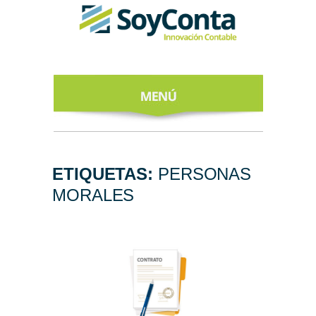
INICIO
ACERCA DE
ETIQUETAS:
PERSONAS
MORALES
NUESTROS
EXPERTOS
TODO SOBRE
EL CFDI 4.0
REGÍSTRATE
AL NEWSLETTER