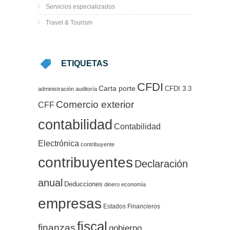
Servicios especializados
Travel & Tourism
ETIQUETAS
CFDI
Carta porte
CFDI 3.3
administración
auditoría
Comercio exterior
CFF
contabilidad
Contabilidad
Electrónica
contribuyente
contribuyentes
Declaración
anual
Deducciones
dinero
economía
empresas
Estados Financieros
fiscal
finanzas
gobierno