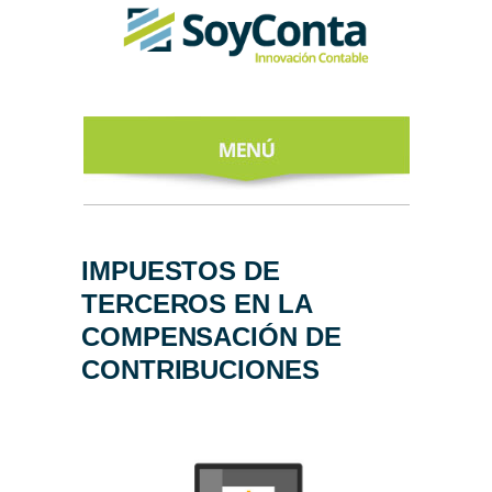
INICIO
ACERCA DE
IMPUESTOS DE
TERCEROS EN LA
NUESTROS
EXPERTOS
COMPENSACIÓN DE
CONTRIBUCIONES
TODO SOBRE
EL CFDI 4.0
REGÍSTRATE
AL NEWSLETTER