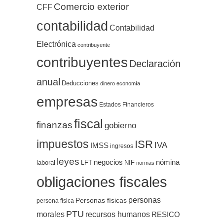
Comercio exterior
CFF
contabilidad
Contabilidad
Electrónica
contribuyente
contribuyentes
Declaración
anual
Deducciones
dinero
economía
empresas
Estados Financieros
fiscal
finanzas
gobierno
impuestos
ISR
IVA
IMSS
ingresos
leyes
negocios
nómina
LFT
NIF
laboral
normas
obligaciones fiscales
personas
Personas físicas
persona física
PTU
morales
recursos humanos
RESICO