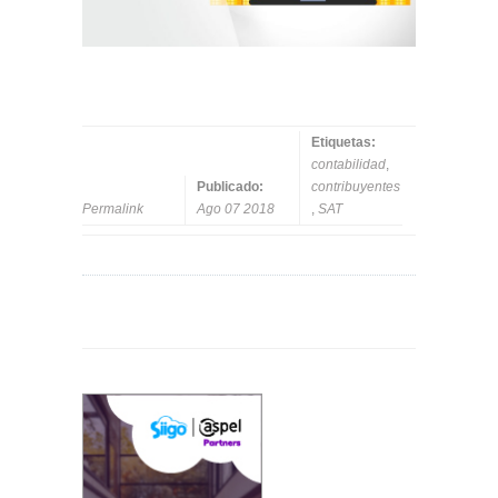
Etiquetas:
contabilidad
,
Publicado:
contribuyentes
Permalink
Ago 07 2018
,
SAT