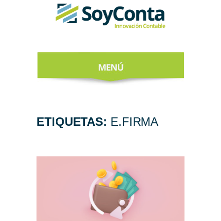
INICIO
ACERCA DE
ETIQUETAS:
E.FIRMA
NUESTROS
EXPERTOS
TODO SOBRE
EL CFDI 4.0
REGÍSTRATE
AL NEWSLETTER