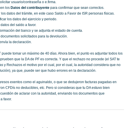
olicitar usuario/contraseña o e.firma.
cen los
Datos del contribuyente
para confirmar que sean correctos.
 los datos del trámite, en este caso Saldo a Favor de ISR personas físicas.
car los datos del ejercicio y periodo.
 datos del saldo a favor.
nformación del banco y se adjunta el estado de cuenta.
 documentos solicitados para la devolución.
envía la declaración.
T puede tomar un máximo de 40 días. Ahora bien, el punto es adjuntar todos los
ueben que la DA de PF es correcta. Y que el rechazo no procede (el SAT te
as y Rechazos el motivo por el cual, por el cual, la autoridad considera que no
lución), ya que, puede ser que hubo errores en la declaración.
ngresos exentos como el aguinaldo, o que se dedujeron facturas pagadas en
ron CFDís no deducibles, etc. Pero si consideras que tu DA estuvo bien
 cuestión de aclarar con la autoridad, enviando los documentos que
a favor.