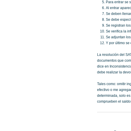
Para entrar se s
Al entrar apare
Se deben llenar
Se debe especifi
Se registran los
Se verifica la i
Se adjuntan los
Y por último se 
La resolución del SA
documentos que compr
dice en Inconsistenci
debe realizar la devo
Tales como: omitir i
efectivo o me agrega
determinada, solo es
comprueben el saldo 