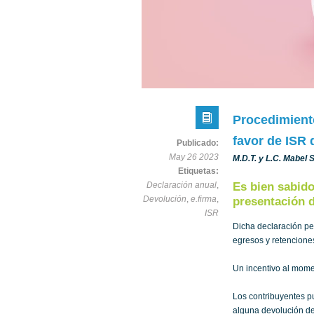
Procedimient
favor de ISR 
Publicado:
May 26 2023
M.D.T. y L.C. Mabel 
Etiquetas:
Declaración anual
,
Es bien sabido
Devolución
,
e.firma
,
presentación d
ISR
Dicha declaración pe
egresos y retenciones
Un incentivo al mome
Los contribuyentes 
alguna devolución de