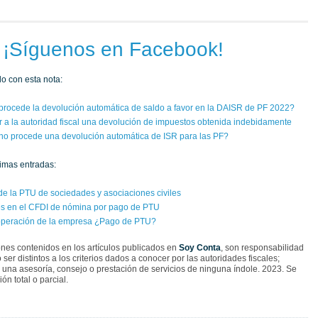
¡Síguenos en Facebook!
o con esta nota:
procede la devolución automática de saldo a favor en la DAISR de PF 2022?
 a la autoridad fiscal una devolución de impuestos obtenida indebidamente
no procede una devolución automática de ISR para las PF?
timas entradas:
e la PTU de sociedades y asociaciones civiles
s en el CFDI de nómina por pago de PTU
operación de la empresa ¿Pago de PTU?
nes contenidos en los artículos publicados en
Soy Conta
, son responsabilidad
ser distintos a los criterios dados a conocer por las autoridades fiscales;
una asesoría, consejo o prestación de servicios de ninguna índole. 2023. Se
ón total o parcial.