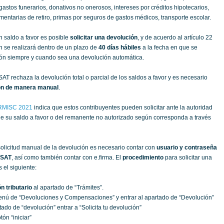
astos funerarios, donativos no onerosos, intereses por créditos hipotecarios,
entarias de retiro, primas por seguros de gastos médicos, transporte escolar.
 saldo a favor es posible
solicitar una devolución
, y de acuerdo al artículo 22
n se realizará dentro de un plazo de
40 días hábiles
a la fecha en que se
ión siempre y cuando sea una devolución automática.
AT rechaza la devolución total o parcial de los saldos a favor y es necesario
ción de manera manual
.
RMISC 2021
indica que estos contribuyentes pueden solicitar ante la autoridad
 de su saldo a favor o del remanente no autorizado según corresponda a través
solicitud manual de la devolución es necesario contar con
usuario y contraseña
l SAT
, así como también contar con e.firma. El
procedimiento
para solicitar una
 el siguiente:
n tributario
al apartado de “Trámites”.
enú de “Devoluciones y Compensaciones” y entrar al apartado de “Devolución”
ado de “devolución” entrar a “Solicita tu devolución”
tón “iniciar”