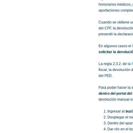
honorarios médicos, g
aportaciones complem
Cuando se obtiene un
del CFF, la devolució
presentó la declarac
En algunos casos el S
solicitar la devolu
La regla 2.3.2. de la
fiscal, la devolución
del FED.
Para poder hacer la 
dentro del portal de
devolución manual es
Ingresar al
buzó
Desplegar el m
Dentro del apart
Dar clic en el bo