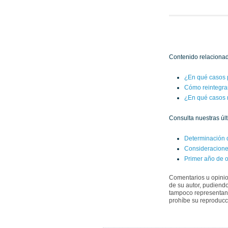
Contenido relacionad
¿En qué casos 
Cómo reintegrar
¿En qué casos 
Consulta nuestras úl
Determinación d
Consideracione
Primer año de 
Comentarios u opinio
de su autor, pudiendo 
tampoco representan 
prohíbe su reproducci