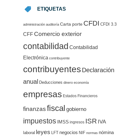
ETIQUETAS
CFDI
Carta porte
CFDI 3.3
administración
auditoría
Comercio exterior
CFF
contabilidad
Contabilidad
Electrónica
contribuyente
contribuyentes
Declaración
anual
Deducciones
dinero
economía
empresas
Estados Financieros
fiscal
finanzas
gobierno
impuestos
ISR
IVA
IMSS
ingresos
leyes
negocios
nómina
LFT
NIF
laboral
normas