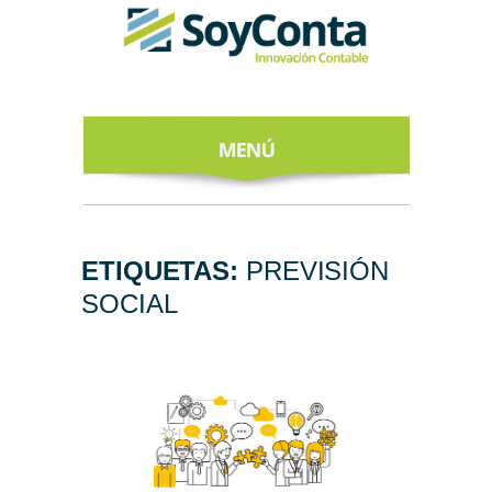
INICIO
ACERCA DE
ETIQUETAS:
PREVISIÓN
SOCIAL
NUESTROS
EXPERTOS
TODO SOBRE
EL CFDI 4.0
REGÍSTRATE
AL NEWSLETTER