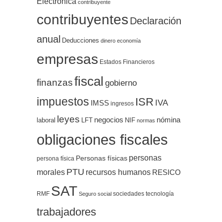
Electrónica
contribuyente
contribuyentes
Declaración
anual
Deducciones
dinero
economía
empresas
Estados Financieros
fiscal
finanzas
gobierno
impuestos
ISR
IVA
IMSS
ingresos
leyes
negocios
nómina
LFT
NIF
laboral
normas
obligaciones fiscales
personas
Personas físicas
persona física
PTU
morales
recursos humanos
RESICO
SAT
RMF
sociedades
tecnología
Seguro social
trabajadores