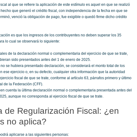
fiscal al que se refiere la aplicación de este estímulo es aquel en que se realizó
 o hecho que generó el crédito fiscal, con independencia de la fecha en que se
erminó, venció la obligación de pago, fue exigible o quedó firme dicho crédito
icación es que los ingresos de los contribuyentes no deben superar los 35
ra lo cual se observará lo siguiente:
tales de la declaración normal o complementaria del ejercicio de que se trate,
ieran sido presentados antes del 1 de enero de 2025.
no se hubiera presentado declaración, se considerará el monto total de los
n ese ejercicio o, en su defecto, cualquier otra información que la autoridad
jercicio fiscal de que se trate, conforme al artículo 63, párrafos primero y último
al de la Federación (CFF).
en cuenta la última declaración normal o complementaria presentada antes del
025, aunque no corresponda al ejercicio fiscal de que se trate.
 de Regularización Fiscal: ¿en
s no aplica?
 podrá aplicarse a las siguientes personas: