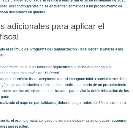
ima parcialidad autorizada se realice a más tardar el 30 de noviembre de 2025.
ilidad, los contribuyentes no se encuentren sometidos a un procedimiento de
 sean declarados en quiebra.
s adicionales para aplicar el
fiscal
do el estímulo del Programa de Regularización Fiscal deben sujetarse a las
es:
 dentro de los 30 días naturales siguientes a la fecha que ponga a su
línea de captura a través de
“Mi Portal”.
ramente el crédito fiscal, aceptando que, si impugnan total o parcialmente dicho
 algún acto administrativo conexo, o bien, solicitan el inicio de un procedimiento
 controversias establecido en los tratados para evitar la doble tributación de los
parte.
ealizado el pago en parcialidades, deberán pagar antes del 30 de noviembre
ento, el estímulo fiscal aplicado no surtirá efectos y las autoridades requerirán
ades que resulten.