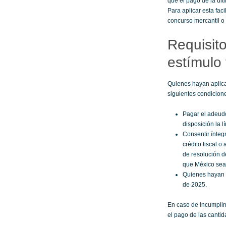
que el pago de la últ
Para aplicar esta fac
concurso mercantil o
Requisito
estímulo 
Quienes hayan aplica
siguientes condicion
Pagar el adeudo
disposición la 
Consentir ínteg
crédito fiscal o
de resolución de
que México sea 
Quienes hayan r
de 2025.
En caso de incumplimi
el pago de las cantid