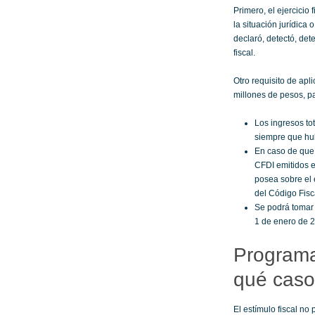
Primero, el ejercicio 
la situación jurídica
declaró, detectó, det
fiscal.
Otro requisito de apl
millones de pesos, pa
Los ingresos to
siempre que hub
En caso de que 
CFDI emitidos e
posea sobre el e
del Código Fisc
Se podrá tomar 
1 de enero de 2
Programa
qué caso
El estímulo fiscal no