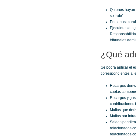
Quienes hayan t
se trate”.
Personas morales
Ejecutores de g
Responsabilidad
tribunales admi
¿Qué ade
Se podrá aplicar el 
correspondientes al e
Recargos deriva
cuotas compens
Recargos y gast
contribuciones 
Multas que deri
Multas por infr
Saldos pendient
relacionados co
relacionados co