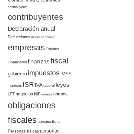
contribuyente
contribuyentes
Declaración anual
Deducciones
dinero
economía
empresas
Estados
fiscal
finanzas
Financieros
impuestos
gobierno
IMSS
ISR
leyes
IVA
ingresos
laboral
negocios
nómina
LFT
NIF
normas
obligaciones
fiscales
persona física
personas
Personas físicas