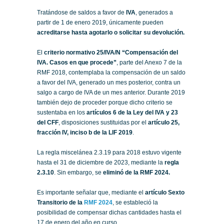
Tratándose de saldos a favor de
IVA
, generados a
partir de 1 de enero 2019, únicamente pueden
acreditarse hasta agotarlo o solicitar su devolución.
El
criterio normativo 25/IVA/N “Compensación del
IVA. Casos en que procede”
, parte del Anexo 7 de la
RMF 2018, contemplaba la compensación de un saldo
a favor del IVA, generado un mes posterior, contra un
salgo a cargo de IVA de un mes anterior. Durante 2019
también dejo de proceder porque dicho criterio se
sustentaba en los
artículos 6 de la Ley del IVA y 23
del CFF
, disposiciones sustituidas por el
artículo 25,
fracción IV, inciso b de la LIF 2019
.
La regla miscelánea 2.3.19 para 2018 estuvo vigente
hasta el 31 de diciembre de 2023, mediante la
regla
2.3.10
. Sin embargo, se
eliminó de la RMF 2024.
Es importante señalar que, mediante el
artículo Sexto
Transitorio de la
RMF 2024
, se estableció la
posibilidad de compensar dichas cantidades hasta el
17 de enero del año en curso.