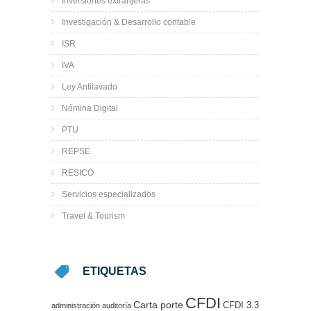
Inversiones extranjeras
Investigación & Desarrollo contable
ISR
IVA
Ley Antilavado
Nómina Digital
PTU
REPSE
RESICO
Servicios especializados
Travel & Tourism
ETIQUETAS
CFDI
Carta porte
CFDI 3.3
administración
auditoría