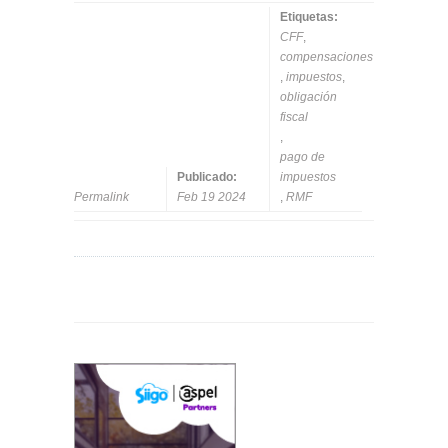
Etiquetas:
CFF
,
compensaciones
,
impuestos
,
obligación
fiscal
,
pago de
Publicado:
impuestos
Permalink
Feb 19 2024
,
RMF