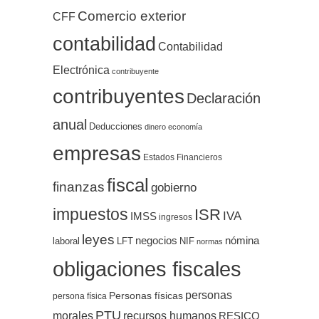
Comercio exterior
CFF
contabilidad
Contabilidad
Electrónica
contribuyente
contribuyentes
Declaración
anual
Deducciones
dinero
economía
empresas
Estados Financieros
fiscal
finanzas
gobierno
impuestos
ISR
IVA
IMSS
ingresos
leyes
negocios
nómina
LFT
NIF
laboral
normas
obligaciones fiscales
personas
Personas físicas
persona física
PTU
morales
recursos humanos
RESICO