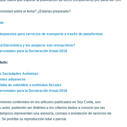
 que habrá que esperar la publicación de dicho complemento por parte del SAT.
 novedad sobre el tema? ¿Estarías preparado?
ok
impuestos para servicios de transporte a través de plataformas
ad Electrónica y los amparos son retroactivos?
rsonales para la Declaración Anual 2018
dado:
as Sociedades Anónimas
menes aduaneros
bida de subsidios o estímulos fiscales
rsonales para la Declaración Anual 2018
iniones contenidos en los artículos publicados en Soy Conta, son
 autor, pudiendo ser distintos a los criterios dados a conocer por las
; tampoco representan una asesoría, consejo o prestación de servicios de
 Se prohíbe su reproducción total o parcial.