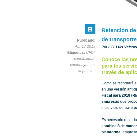
Retención de 
de transport
Publicado:
Abr 17 2019
Por
L.C. Luis Velasc
Etiquetas:
CFDI
,
contabilidad
,
Conoce las no
contribuyentes
,
para los servi
impuestos
través de apli
Como se recordará e
en una versión antic
Fiscal para 2018 (R
empresas que propor
el servicio de
transpo
Es necesario recorda
estableció de maner
plataforma
(empresa 