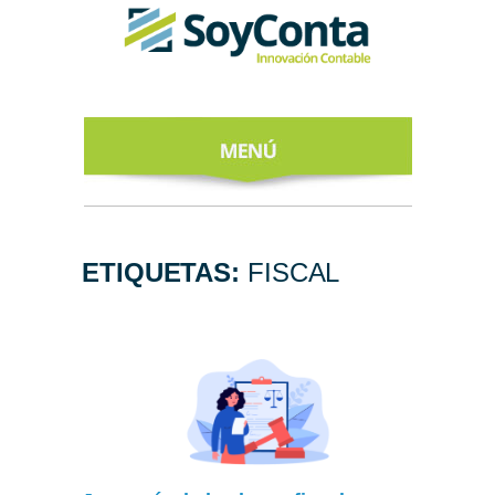
INICIO
ACERCA DE
ETIQUETAS:
FISCAL
NUESTROS
EXPERTOS
TODO SOBRE
EL CFDI 4.0
REGÍSTRATE
AL NEWSLETTER