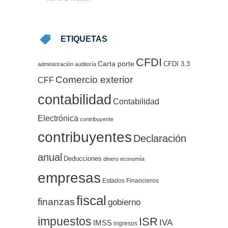
ETIQUETAS
CFDI
Carta porte
CFDI 3.3
administración
auditoría
Comercio exterior
CFF
contabilidad
Contabilidad
Electrónica
contribuyente
contribuyentes
Declaración
anual
Deducciones
dinero
economía
empresas
Estados Financieros
fiscal
finanzas
gobierno
impuestos
ISR
IVA
IMSS
ingresos