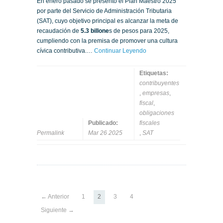
En enero pasado se presentó el Plan Maestro 2025
por parte del Servicio de Administración Tributaria
(SAT), cuyo objetivo principal es alcanzar la meta de
recaudación de
5.3 billone
s de pesos para 2025,
cumpliendo con la premisa de promover una cultura
cívica contributiva.…
Continuar Leyendo
Etiquetas:
contribuyentes
,
empresas
,
fiscal
,
obligaciones
Publicado:
fiscales
Permalink
Mar 26 2025
,
SAT
← Anterior
1
2
3
4
Siguiente →