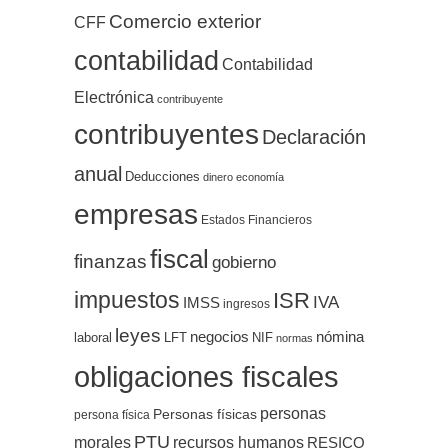
Comercio exterior
CFF
contabilidad
Contabilidad
Electrónica
contribuyente
contribuyentes
Declaración
anual
Deducciones
dinero
economía
empresas
Estados Financieros
fiscal
finanzas
gobierno
impuestos
ISR
IVA
IMSS
ingresos
leyes
negocios
nómina
LFT
NIF
laboral
normas
obligaciones fiscales
personas
Personas físicas
persona física
PTU
morales
recursos humanos
RESICO