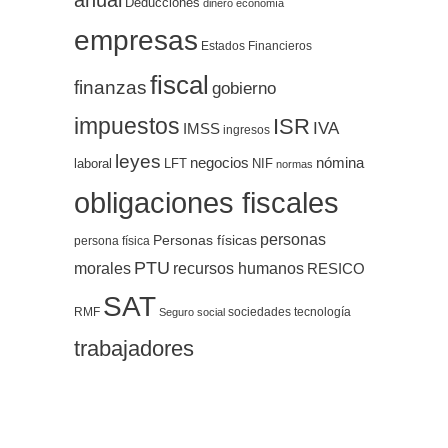
anual
Deducciones
dinero
economía
empresas
Estados Financieros
fiscal
finanzas
gobierno
impuestos
ISR
IVA
IMSS
ingresos
leyes
negocios
nómina
LFT
NIF
laboral
normas
obligaciones fiscales
personas
Personas físicas
persona física
PTU
morales
recursos humanos
RESICO
SAT
RMF
sociedades
tecnología
Seguro social
trabajadores