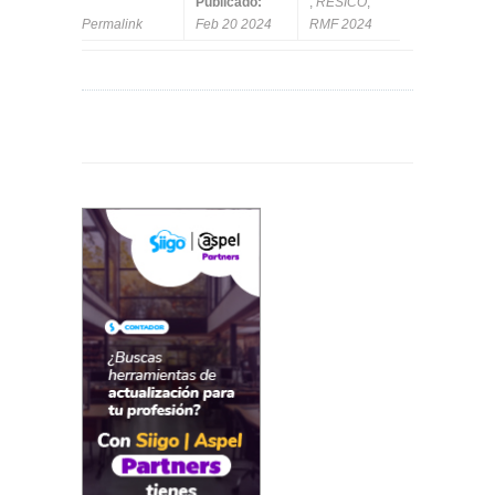
Publicado:
,
RESICO
,
Permalink
Feb 20 2024
RMF 2024