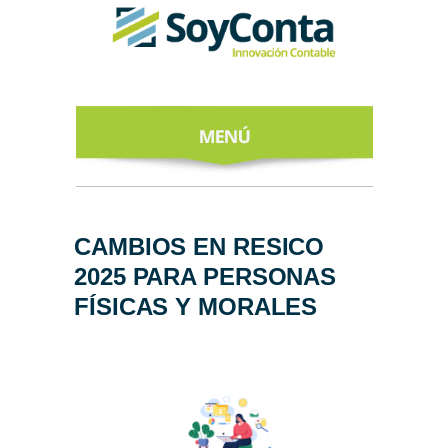
INICIO
ACERCA DE
CAMBIOS EN RESICO
2025 PARA PERSONAS
NUESTROS
EXPERTOS
FÍSICAS Y MORALES
TODO SOBRE
EL CFDI 4.0
REGÍSTRATE
AL NEWSLETTER