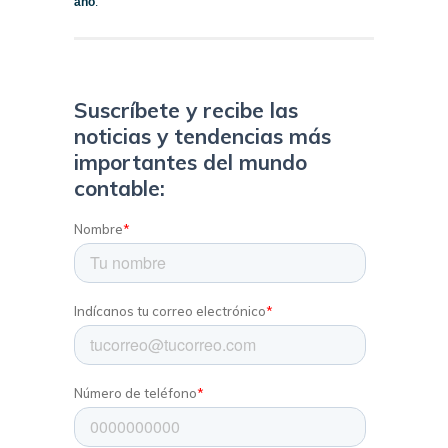
año
.