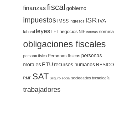
fiscal
finanzas
gobierno
impuestos
ISR
IVA
IMSS
ingresos
leyes
negocios
nómina
LFT
NIF
laboral
normas
obligaciones fiscales
personas
Personas físicas
persona física
PTU
morales
recursos humanos
RESICO
SAT
RMF
sociedades
tecnología
Seguro social
trabajadores