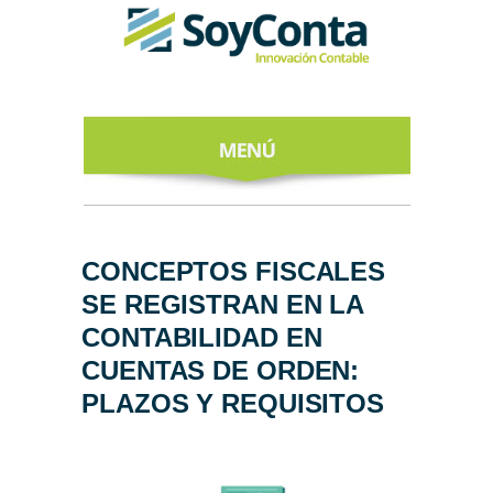
INICIO
ACERCA DE
CONCEPTOS FISCALES
SE REGISTRAN EN LA
NUESTROS
EXPERTOS
CONTABILIDAD EN
CUENTAS DE ORDEN:
TODO SOBRE
EL CFDI 4.0
PLAZOS Y REQUISITOS
REGÍSTRATE
AL NEWSLETTER