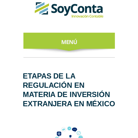
INICIO
ACERCA DE
ETAPAS DE LA
REGULACIÓN EN
NUESTROS
EXPERTOS
MATERIA DE INVERSIÓN
EXTRANJERA EN MÉXICO
TODO SOBRE
EL CFDI 4.0
REGÍSTRATE
AL NEWSLETTER