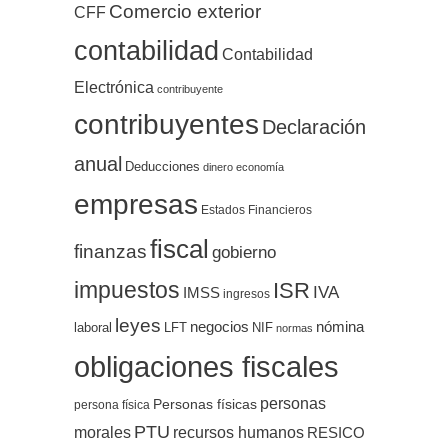
Comercio exterior
CFF
contabilidad
Contabilidad
Electrónica
contribuyente
contribuyentes
Declaración
anual
Deducciones
dinero
economía
empresas
Estados Financieros
fiscal
finanzas
gobierno
impuestos
ISR
IVA
IMSS
ingresos
leyes
negocios
nómina
LFT
NIF
laboral
normas
obligaciones fiscales
personas
Personas físicas
persona física
PTU
morales
recursos humanos
RESICO