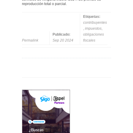
reproducción total o parcial.
Etiquetas:
contribuyentes
,
impuestos
,
Publicado:
obligaciones
Permalink
Sep 20 2024
fiscales