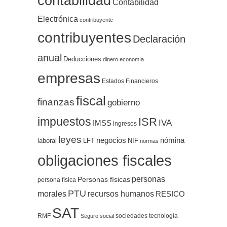
contabilidad
Contabilidad
Electrónica
contribuyente
contribuyentes
Declaración
anual
Deducciones
dinero
economía
empresas
Estados Financieros
fiscal
finanzas
gobierno
impuestos
ISR
IVA
IMSS
ingresos
leyes
negocios
nómina
LFT
NIF
laboral
normas
obligaciones fiscales
personas
Personas físicas
persona física
PTU
morales
recursos humanos
RESICO
SAT
RMF
sociedades
tecnología
Seguro social