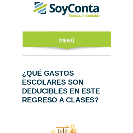
INICIO
ACERCA DE
¿QUÉ GASTOS
ESCOLARES SON
NUESTROS
EXPERTOS
DEDUCIBLES EN ESTE
REGRESO A CLASES?
TODO SOBRE
EL CFDI 4.0
REGÍSTRATE
AL NEWSLETTER