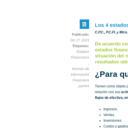
Los 4 estado
C.P.C., P.C.FI. y Mtr
Publicado:
Dic 27 2023
De acuerdo con
Etiquetas:
estados financ
Estados
situación del 
Financieros
resultados obt
,
Normas de
¿Para qu
Información
Financiera
,
pymes
Tienen como objeto pr
relación con sus
acti
flujos de efectivo, et
Ingresos.
Ventas.
Inversiones.
Costos y gastos