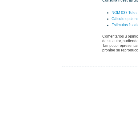
Consulta nuestras úl
NOM 037 Teletra
Cálculo opciona
Estímulos fisca
Comentarios u opinio
de su autor, pudiendo 
Tampoco representan 
prohíbe su reproducci