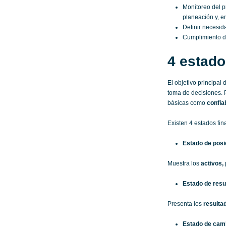
Monitoreo del p
planeación y, e
Definir necesid
Cumplimiento de
4 estado
El objetivo principal
toma de decisiones. P
básicas como
confia
Existen 4 estados fin
Estado de posi
Muestra los
activos, 
Estado de resu
Presenta los
resulta
Estado de camb