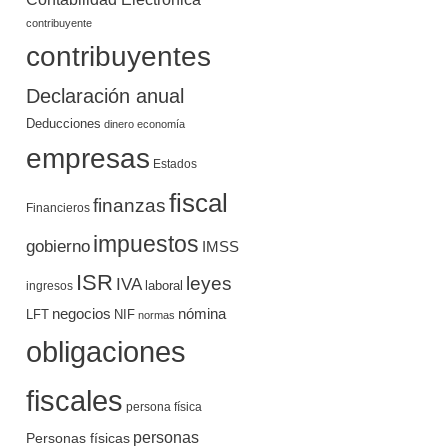
contribuyente
contribuyentes
Declaración anual
Deducciones
dinero
economía
empresas
Estados
fiscal
finanzas
Financieros
impuestos
gobierno
IMSS
ISR
leyes
IVA
ingresos
laboral
negocios
nómina
LFT
NIF
normas
obligaciones
fiscales
persona física
personas
Personas físicas