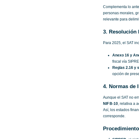
Complementa lo anteri
personas morales, gra
relevante para delimi
3. Resolución 
Para 2025, el SAT inc
Anexo 16 y An
fiscal vía SIPR
Reglas 2.16 y 
opción de prese
4. Normas de I
Aunque el SAT no em
NIF B‑10
, relativa a 
Así, los estados fin
corresponde.
Procedimiento