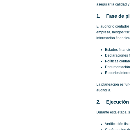
asegurar la calidad y
1. Fase de pl
El auditor o contador
empresa, riesgos fisc
información financier
Estados financie
Declaraciones f
Políticas conta
Documentación l
Reportes intern
La planeación es fun
auditoría.
2. Ejecución d
Durante esta etapa, s
Verificación fís
Confirmación de