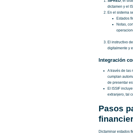
SIPRED
, el si
dictamen y el IS
En el sistema s
Estados f
Notas, con
operacione
El instructivo d
digitalmente y 
Integración co
A través de las 
cumplan automá
de presentar es
El ISSIF incluye
extranjero, tal 
Pasos pa
financie
Dictaminar estados f