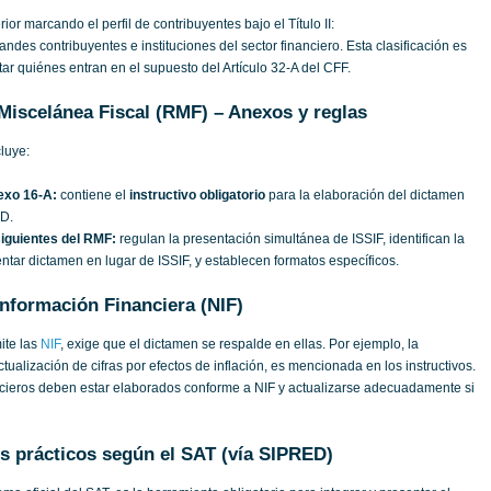
or marcando el perfil de contribuyentes bajo el Título II:
ndes contribuyentes e instituciones del sector financiero. Esta clasificación es
tar quiénes entran en el supuesto del Artículo 32‑A del CFF.
Miscelánea Fiscal (RMF) – Anexos y reglas
luye:
exo 16‑A:
contiene el
instructivo obligatorio
para la elaboración del dictamen
ED.
siguientes del RMF:
regulan la presentación simultánea de ISSIF, identifican la
ntar dictamen en lugar de ISSIF, y establecen formatos específicos.
nformación Financiera (NIF)
ite las
NIF
, exige que el dictamen se respalde en ellas. Por ejemplo, la
actualización de cifras por efectos de inflación, es mencionada en los instructivos.
ancieros deben estar elaborados conforme a NIF y actualizarse adecuadamente si
s prácticos según el SAT (vía SIPRED)