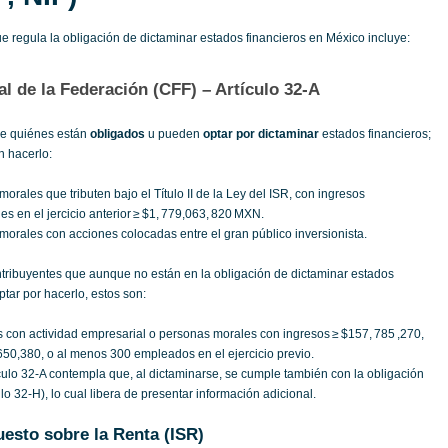
e regula la obligación de dictaminar estados financieros en México incluye:
al de la Federación (CFF) – Artículo 32‑A
ece quiénes están
obligados
u pueden
optar por dictaminar
estados financieros;
n hacerlo:
orales que tributen bajo el Título II de la Ley del ISR, con ingresos
s en el jercicio anterior ≥ $1, 779,063, 820 MXN.
orales con acciones colocadas entre el gran público inversionista.
tribuyentes que aunque no están en la obligación de dictaminar estados
tar por hacerlo, estos son:
s con actividad empresarial o personas morales con ingresos ≥ $157, 785 ,270,
,650,380, o al menos 300 empleados en el ejercicio previo.
culo 32‑A contempla que, al dictaminarse, se cumple también con la obligación
ulo 32‑H), lo cual libera de presentar información adicional.
uesto sobre la Renta (ISR)