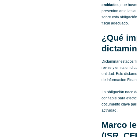
entidades
, que busca
presentan ante las au
sobre esta obligación
fiscal adecuado.
¿Qué imp
dictamin
Dictaminar estados fi
revise y emita un dic
entidad. Este dictam
de Información Financ
La obligación nace d
confiable para efectos
documento clave para
actividad.
Marco le
(ISR, CFF