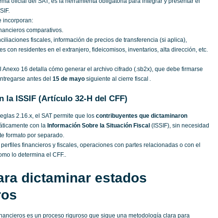
stema oficial del SAT, es la herramienta obligatoria para integrar y presentar el
SIF.
e incorporan:
inancieros comparativos.
ciliaciones fiscales, información de precios de transferencia (si aplica),
s con residentes en el extranjero, fideicomisos, inventarios, alta dirección, etc.
el Anexo 16 detalla cómo generar el archivo cifrado (.sb2x), que debe firmarse
entregarse antes del
15 de mayo
siguiente al cierre fiscal .
n la ISSIF (Artículo 32‑H del CFF)
reglas 2.16.x, el SAT permite que los
contribuyentes que dictaminaron
ticamente con la
Información Sobre la Situación Fiscal
(ISSIF), sin necesidad
te formato por separado.
 perfiles financieros y fiscales, operaciones con partes relacionadas o con el
como lo determina el CFF..
ra dictaminar estados
ros
inancieros es un proceso riguroso que sigue una metodología clara para