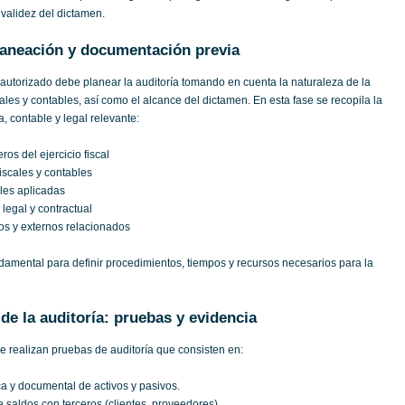
 validez del dictamen.
aneación y documentación previa
 autorizado debe planear la auditoría tomando en cuenta la naturaleza de la
ales y contables, así como el alcance del dictamen. En esta fase se recopila la
a, contable y legal relevante:
ros del ejercicio fiscal
iscales y contables
bles aplicadas
egal y contractual
os y externos relacionados
damental para definir procedimientos, tiempos y recursos necesarios para la
e la auditoría: pruebas y evidencia
e realizan pruebas de auditoría que consisten en:
ica y documental de activos y pasivos.
 saldos con terceros (clientes, proveedores).