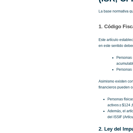
La base normativa qu
1. Código Fisc
Este artículo establ
en este sentido debe
Personas m
acumulable
Personas m
Asimismo existen con
financieros pueden op
Personas física
activos ≥ $124 
Además, el artí
del ISSIF (Artíc
2. Ley del Imp