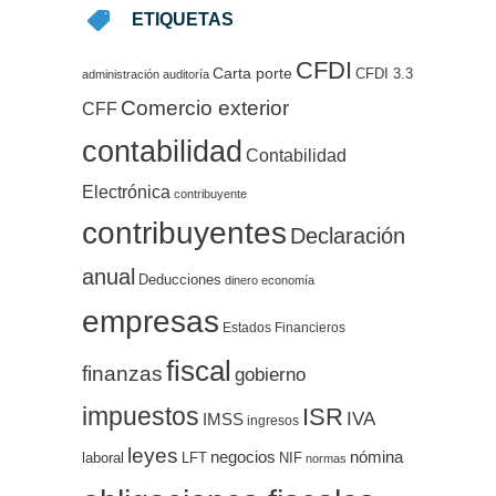
ETIQUETAS
CFDI
Carta porte
CFDI 3.3
administración
auditoría
Comercio exterior
CFF
contabilidad
Contabilidad
Electrónica
contribuyente
contribuyentes
Declaración
anual
Deducciones
dinero
economía
empresas
Estados Financieros
fiscal
finanzas
gobierno
impuestos
ISR
IVA
IMSS
ingresos
leyes
negocios
nómina
LFT
NIF
laboral
normas