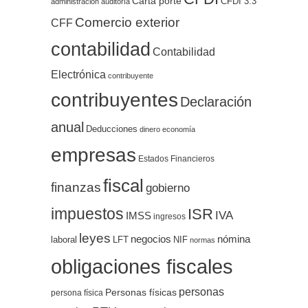
Carta porte
CFDI 3.3
administración
auditoría
Comercio exterior
CFF
contabilidad
Contabilidad
Electrónica
contribuyente
contribuyentes
Declaración
anual
Deducciones
dinero
economía
empresas
Estados Financieros
fiscal
finanzas
gobierno
impuestos
ISR
IVA
IMSS
ingresos
leyes
negocios
nómina
LFT
NIF
laboral
normas
obligaciones fiscales
personas
Personas físicas
persona física