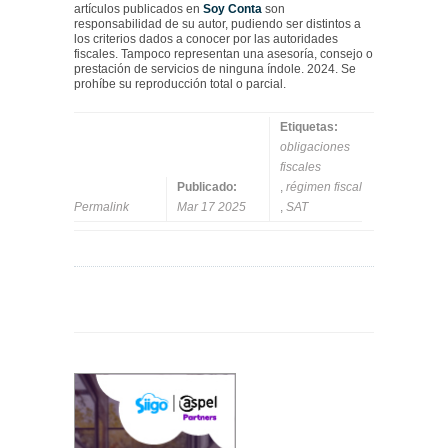
artículos publicados en
Soy Conta
son
responsabilidad de su autor, pudiendo ser distintos a
los criterios dados a conocer por las autoridades
fiscales. Tampoco representan una asesoría, consejo o
prestación de servicios de ninguna índole. 2024. Se
prohíbe su reproducción total o parcial.
Etiquetas:
obligaciones
fiscales
Publicado:
,
régimen fiscal
Permalink
Mar 17 2025
,
SAT