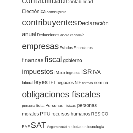
contabilidad
Contabilidad
Electrónica
contribuyente
contribuyentes
Declaración
anual
Deducciones
dinero
economía
empresas
Estados Financieros
fiscal
finanzas
gobierno
impuestos
ISR
IVA
IMSS
ingresos
leyes
negocios
nómina
LFT
NIF
laboral
normas
obligaciones fiscales
personas
Personas físicas
persona física
PTU
morales
recursos humanos
RESICO
SAT
RMF
sociedades
tecnología
Seguro social