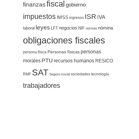
fiscal
finanzas
gobierno
impuestos
ISR
IVA
IMSS
ingresos
leyes
negocios
nómina
LFT
NIF
laboral
normas
obligaciones fiscales
personas
Personas físicas
persona física
PTU
morales
recursos humanos
RESICO
SAT
RMF
sociedades
tecnología
Seguro social
trabajadores