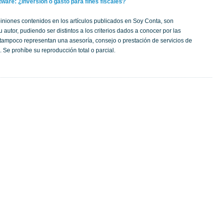
ware: ¿inversión o gasto para fines fiscales?
iniones contenidos en los artículos publicados en Soy Conta, son
 autor, pudiendo ser distintos a los criterios dados a conocer por las
; tampoco representan una asesoría, consejo o prestación de servicios de
 Se prohíbe su reproducción total o parcial.