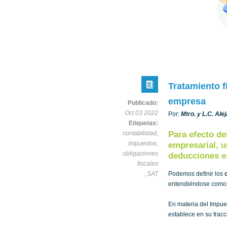
Tratamiento f
empresa
Publicado:
Oct 03 2022
Por:
Mtro. y L.C. Al
Etiquetas:
contabilidad
,
Para efecto d
impuestos
,
empresarial, u
obligaciones
deducciones es
fiscales
,
SAT
Podemos definir los
entendiéndose como r
En materia del Impues
establece en su fracci