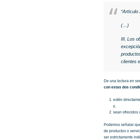
“Artículo
(…)
III. Los 
excepción
productos
clientes 
De una lectura en se
con estas dos condi
estén directame
y,
sean ofrecidos 
Podemos señalar qu
de productos o servic
ser estrictamente ind