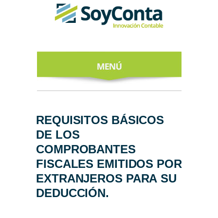
INICIO
ACERCA DE
REQUISITOS BÁSICOS
DE LOS
NUESTROS
EXPERTOS
COMPROBANTES
FISCALES EMITIDOS POR
TODO SOBRE
EL CFDI 4.0
EXTRANJEROS PARA SU
DEDUCCIÓN.
REGÍSTRATE
AL NEWSLETTER