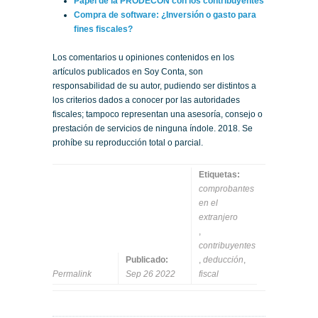
Papel de la PRODECON con los contribuyentes
Compra de software: ¿Inversión o gasto para
fines fiscales?
Los comentarios u opiniones contenidos en los
artículos publicados en Soy Conta, son
responsabilidad de su autor, pudiendo ser distintos a
los criterios dados a conocer por las autoridades
fiscales; tampoco representan una asesoría, consejo o
prestación de servicios de ninguna índole. 2018. Se
prohíbe su reproducción total o parcial.
Etiquetas:
comprobantes
en el
extranjero
,
contribuyentes
Publicado:
,
deducción
,
Permalink
Sep 26 2022
fiscal