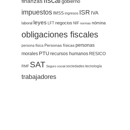
fiscal
finanzas
gobierno
impuestos
ISR
IVA
IMSS
ingresos
leyes
negocios
nómina
LFT
NIF
laboral
normas
obligaciones fiscales
personas
Personas físicas
persona física
PTU
morales
recursos humanos
RESICO
SAT
RMF
sociedades
tecnología
Seguro social
trabajadores