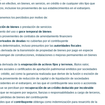
 en efectivo, en bienes, en servicio, en crédito o de cualquier otro tipo que
cio, inclusive los provenientes de sus establecimientos en el extranjero.
tenemos los percibidos por motivo de:
ción de bienes
o prestación de servicios
iento del uso o
goce temporal de bienes
os provenientes de contratos de arrendamiento financiero
erivados de deudas
no cubiertas por el contribuyente
os determinados, incluso presuntos por las
autoridades fiscales
a derivada de la transmisión de propiedad de bienes por pago en especie
ovengan de construcciones, instalaciones o mejoras permanentes en bienes
a derivada de la
enajenación de activos fijos y terrenos
, títulos valor,
tes sociales o certificados de aportación patrimonial emitidos por sociedades
 crédito, así como la ganancia realizada que derive de la fusión o escisión de
la proveniente de reducción de capital o de liquidación de sociedades
sidentes en el extranjero, en las que el contribuyente sea socio o accionista
que se perciban por
recuperación de un crédito deducido por incobrable
d que se recupere por seguros, fianzas o responsabilidades a cargo de terceros,
 pérdidas de bienes del contribuyente
ades que el
contribuyente
obtenga como indemnización para resarcirlo de la