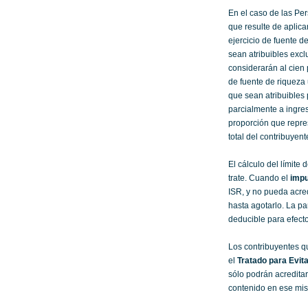
En el caso de las Pe
que resulte de aplicar
ejercicio de fuente d
sean atribuibles excl
considerarán al cien 
de fuente de riqueza 
que sean atribuibles
parcialmente a ingre
proporción que repres
total del contribuyent
El cálculo del límite 
trate. Cuando el
impu
ISR, y no pueda acred
hasta agotarlo. La pa
deducible para efecto
Los contribuyentes 
el
Tratado para Evita
sólo podrán acredita
contenido en ese mi