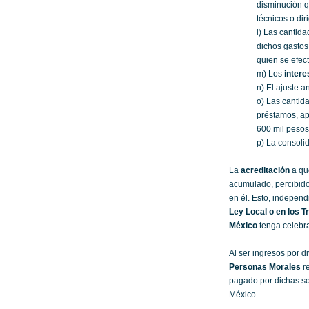
disminución 
técnicos o dir
l) Las cantid
dichos gastos
quien se efec
m) Los
inter
n) El ajuste a
o) Las cantid
préstamos, ap
600 mil pesos,
p) La consoli
La
acreditación
a que
acumulado, percibido
en él. Esto, independ
Ley Local o en los T
México
tenga celebr
Al ser ingresos por d
Personas Morales
re
pagado por dichas soc
México.