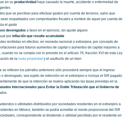
que en su
productividad
haya causado la muerte, accidente o enfermedad de
igentes
ades que se perciban para efectuar gastos por cuenta de terceros, salvo que
 sean respaldados con comprobantes fiscales a nombre de aquel por cuenta de
túa el gasto
eses devengados
a favor en el ejercicio, sin ajuste alguno
nual por
inflación que resulte acumulable
ades recibidas en efectivo, en moneda nacional o extranjera, por concepto de
ortaciones para futuros aumentos de capital o aumentos de capital mayores a
 cuando no se cumpla con lo previsto en el artículo 76, fracción XVI de esta Ley
dación de la
nuda propiedad
y el usufructo de un bien
 se refieren los párrafos anteriores sólo procederá siempre que el ingreso
 o devengado, sea sujeto de retención en el extranjero e incluya el ISR pagado
ientemente de que la retención se realice aplicando las tasas previstas en la
ratados Internacionales para Evitar la Doble Tributación que el Gobierno de
ados.
ividendos o utilidades distribuidos por sociedades residentes en el extranjero a
sidentes en México, también se podrá acreditar el monto proporcional del ISR
iedades, correspondiente al dividendo o utilidad percibido por el residente en