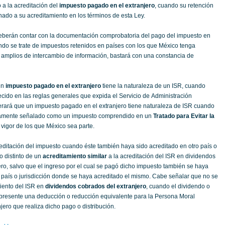
a la acreditación del
impuesto pagado en el extranjero
, cuando su retención
nado a su acreditamiento en los términos de esta Ley.
eberán contar con la documentación comprobatoria del pago del impuesto en
ndo se trate de impuestos retenidos en países con los que México tenga
amplios de intercambio de información, bastará con una constancia de
un
impuesto pagado en el extranjero
tiene la naturaleza de un ISR, cuando
ecido en las reglas generales que expida el Servicio de Administración
derará que un impuesto pagado en el extranjero tiene naturaleza de ISR cuando
amente señalado como un impuesto comprendido en un
Tratado para Evitar la
vigor de los que México sea parte.
reditación del impuesto cuando éste también haya sido acreditado en otro país o
vo distinto de un
acreditamiento similar
a la acreditación del ISR en dividendos
ero, salvo que el ingreso por el cual se pagó dicho impuesto también se haya
 país o jurisdicción donde se haya acreditado el mismo. Cabe señalar que no se
miento del ISR en
dividendos cobrados del extranjero
, cuando el dividendo o
 represente una deducción o reducción equivalente para la Persona Moral
njero que realiza dicho pago o distribución.