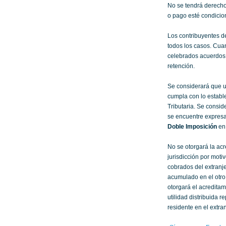
No se tendrá derecho 
o pago esté condicio
Los contribuyentes d
todos los casos. Cua
celebrados acuerdos 
retención.
Se considerará que 
cumpla con lo establ
Tributaria. Se consi
se encuentre expres
Doble Imposición
en 
No se otorgará la ac
jurisdicción por moti
cobrados del extranj
acumulado en el otro
otorgará el acredita
utilidad distribuida
residente en el extra