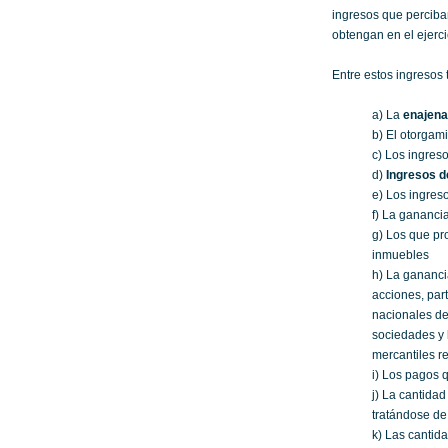
ingresos que perciban
obtengan en el ejerci
Entre estos ingresos 
a) La
enajena
b) El otorgam
c) Los ingres
d)
Ingresos d
e) Los ingres
f) La gananci
g) Los que pr
inmuebles
h) La gananci
acciones, par
nacionales de
sociedades y 
mercantiles re
i) Los pagos 
j) La cantida
tratándose de
k) Las cantid