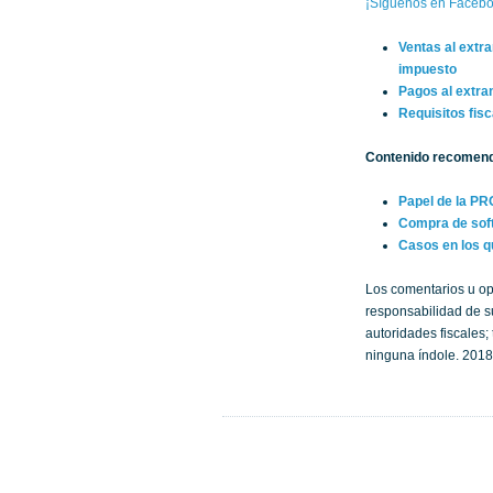
¡Síguenos en Facebo
Ventas al extr
impuesto
Pagos al extra
Requisitos fis
Contenido recomen
Papel de la P
Compra de soft
Casos en los q
Los comentarios u op
responsabilidad de su
autoridades fiscales
ninguna índole. 2018.