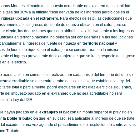
rsonas Morales el monto del impuesto acreditable no excederá de la cantidad
 la tasa del 30% a la utilidad fiscal derivada de los ingresos percibidos en el
e
riqueza ubicada en el extranjero
. Para efectos de esto, las deducciones que
usivamente a los ingresos de fuente de riqueza ubicada en el extranjero se
por ciento; las deducciones que sean atribuibles exclusivamente a los ingresos
ubicada en territorio nacional no deberán ser consideradas; y las deducciones
 parcialmente a ingresos de fuente de riqueza en
territorio nacional
y
sos de fuente de riqueza en el extranjero se considerarán en la misma
ente el ingreso proveniente del extranjero de que se trate, respecto del ingreso
e en el ejercicio.
de acreditación en comento se realizará por cada país o del territorio del que se
esto acreditable
se encuentre dentro de los límites que establece la Ley del
itarse total o parcialmente, podrá efectuarse en los diez ejercicios siguientes,
rte del impuesto pagado en el extranjero que no sea acreditable no será
s de la Ley del ISR.
que hayan pagado en el
extranjero el ISR
con un monto superior al previsto en
r la Doble Tributación
que, en su caso, sea aplicable al ingreso de que se trate,
r tal excedente una vez agotado el procedimiento de resolución de controversias
smo Tratado.