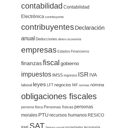
contabilidad
Contabilidad
Electrónica
contribuyente
contribuyentes
Declaración
anual
Deducciones
dinero
economía
empresas
Estados Financieros
fiscal
finanzas
gobierno
impuestos
ISR
IVA
IMSS
ingresos
leyes
negocios
nómina
LFT
NIF
laboral
normas
obligaciones fiscales
personas
Personas físicas
persona física
PTU
morales
recursos humanos
RESICO
SAT
RMF
sociedades
tecnología
Seguro social