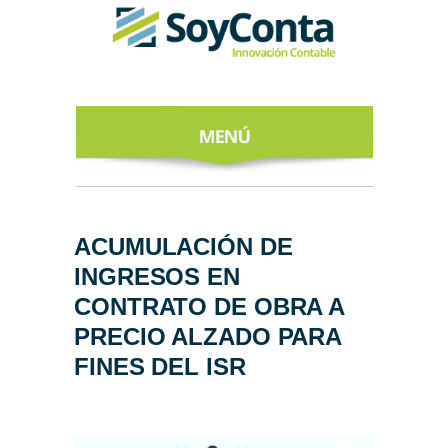
INICIO
ACERCA DE
ACUMULACIÓN DE
INGRESOS EN
NUESTROS
EXPERTOS
CONTRATO DE OBRA A
PRECIO ALZADO PARA
TODO SOBRE
EL CFDI 4.0
FINES DEL ISR
REGÍSTRATE
AL NEWSLETTER