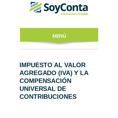
INICIO
ACERCA DE
IMPUESTO AL VALOR
AGREGADO (IVA) Y LA
NUESTROS
EXPERTOS
COMPENSACIÓN
UNIVERSAL DE
TODO SOBRE
EL CFDI 4.0
CONTRIBUCIONES
REGÍSTRATE
AL NEWSLETTER