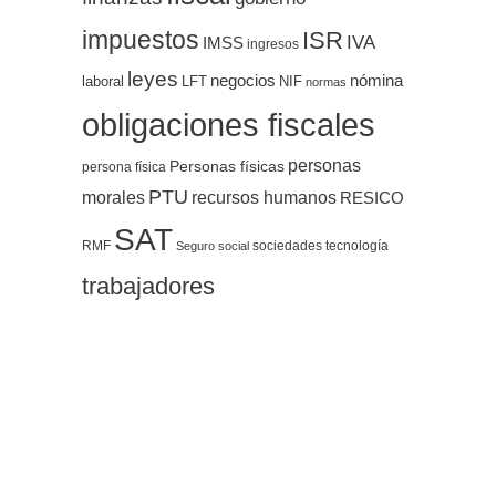
impuestos
ISR
IVA
IMSS
ingresos
leyes
negocios
nómina
LFT
NIF
laboral
normas
obligaciones fiscales
personas
Personas físicas
persona física
PTU
morales
recursos humanos
RESICO
SAT
RMF
sociedades
tecnología
Seguro social
trabajadores