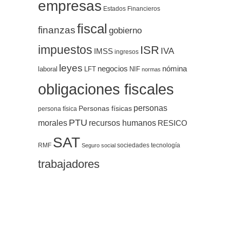
empresas
Estados Financieros
fiscal
finanzas
gobierno
impuestos
ISR
IVA
IMSS
ingresos
leyes
negocios
nómina
LFT
NIF
laboral
normas
obligaciones fiscales
personas
Personas físicas
persona física
PTU
morales
recursos humanos
RESICO
SAT
RMF
sociedades
tecnología
Seguro social
trabajadores