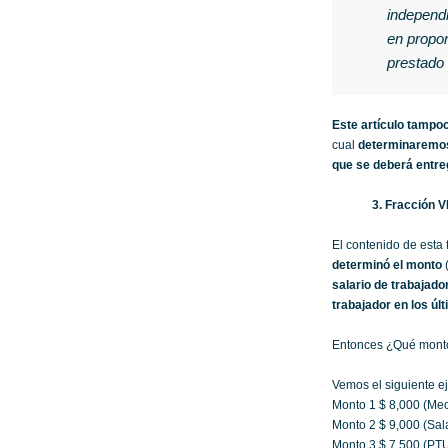
independi
en propor
prestado 
Este artículo tampo
cual
determinaremos 
que se deberá entre
3. Fracción VI
El contenido de esta 
determinó el monto
(
salario de trabajado
trabajador en los úl
Entonces ¿Qué monto
Vemos el siguiente e
Monto 1 $ 8,000 (Mec
Monto 2 $ 9,000 (Sal
Monto 3 $ 7,500 (PTU 