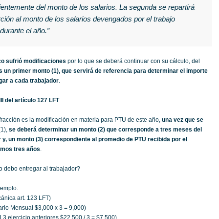
entemente del monto de los salarios. La segunda se repartirá
ción al monto de los salarios devengados por el trabajo
durante el año.”
co sufrió modificaciones
por lo que se deberá continuar con su cálculo, del
un primer monto (1), que servirá de referencia para determinar el importe
gar a cada trabajador
.
II del artículo 127 LFT
fracción es la modificación en materia para PTU de este año,
una vez que se
1),
se deberá determinar un monto (2) que corresponde a tres meses del
r y, un monto (3) correspondiente al promedio de PTU recibida por el
timos tres años
.
 debo entregar al trabajador?
jemplo:
ánica art. 123 LFT)
ario Mensual $3,000 x 3 = 9,000)
3 ejercicio anteriores $22,500 / 3 = $7,500)