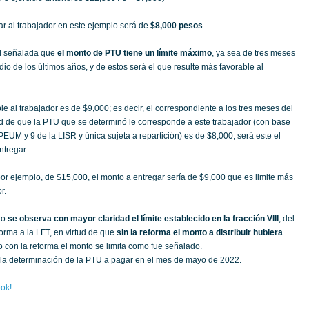
ar al trabajador en este ejemplo será de
$8,000 pesos
.
III señalada que
el monto de PTU tiene un límite máximo
, ya sea de tres meses
dio de los últimos años, y de estos será el que resulte más favorable al
e al trabajador es de $9,000; es decir, el correspondiente a los tres meses del
tud de que la PTU que se determinó le corresponde a este trabajador (con base
CPEUM y 9 de la LISR y única sujeta a repartición) es de $8,000, será este el
tregar.
por ejemplo, de $15,000, el monto a entregar sería de $9,000 que es limite más
r.
lo
se observa con mayor claridad el límite establecido en la fracción VIII
, del
forma a la LFT, en virtud de que
sin la reforma el monto a distribuir hubiera
 con la reforma el monto se limita como fue señalado.
 la determinación de la PTU a pagar en el mes de mayo de 2022.
ok!