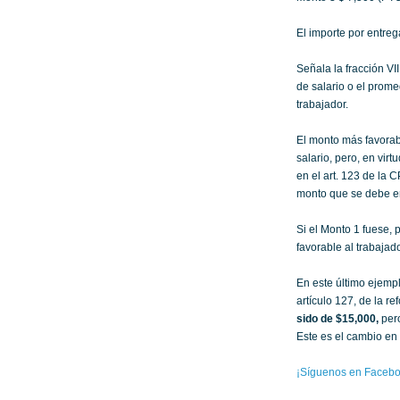
El importe por entreg
Señala la fracción V
de salario o el prome
trabajador.
El monto más favorabl
salario, pero, en vir
en el art. 123 de la 
monto que se debe en
Si el Monto 1 fuese, 
favorable al trabajado
En este último ejemp
artículo 127, de la re
sido de $15,000,
pero
Este es el cambio en
¡Síguenos en Facebo