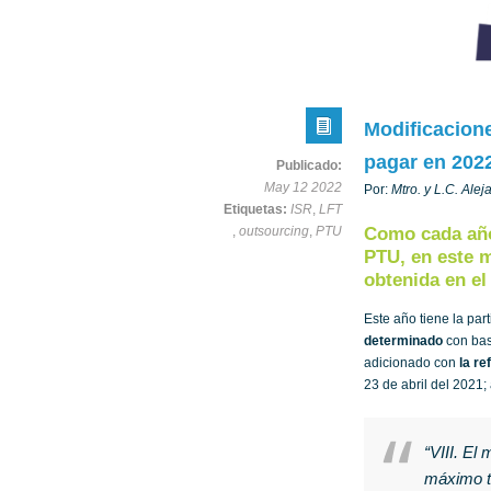
Modificacion
pagar en 202
Publicado:
May 12 2022
Por:
Mtro. y L.C. Ale
Etiquetas:
ISR
,
LFT
,
outsourcing
,
PTU
Como cada año
PTU, en este m
obtenida en el 
Este año tiene la par
determinado
con bas
adicionado con
la re
23 de abril del 2021;
“VIII. El
máximo tr