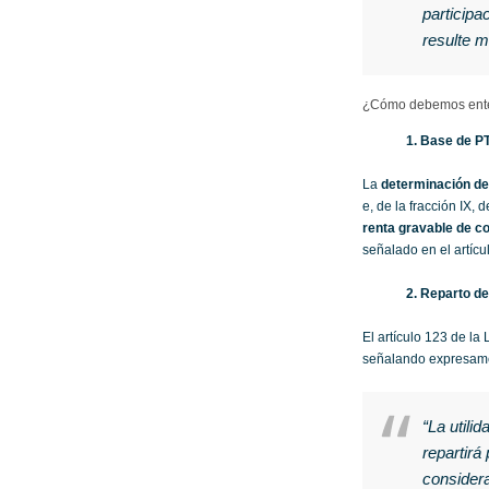
participa
resulte m
¿Cómo debemos ente
1. Base de P
La
determinación de
e, de la fracción IX,
renta gravable de co
señalado en el artícu
2. Reparto de
El artículo 123 de la
señalando expresamen
“La utili
repartirá
considera