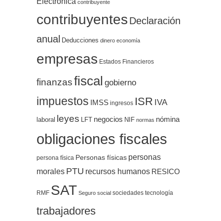
Electrónica
contribuyente
contribuyentes
Declaración
anual
Deducciones
dinero
economía
empresas
Estados Financieros
fiscal
finanzas
gobierno
impuestos
ISR
IVA
IMSS
ingresos
leyes
negocios
nómina
LFT
NIF
laboral
normas
obligaciones fiscales
personas
Personas físicas
persona física
PTU
morales
recursos humanos
RESICO
SAT
RMF
sociedades
tecnología
Seguro social
trabajadores