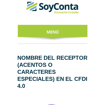
INICIO
ACERCA DE
NOMBRE DEL RECEPTOR
(ACENTOS O
NUESTROS
EXPERTOS
CARACTERES
ESPECIALES) EN EL CFDI
TODO SOBRE
EL CFDI 4.0
4.0
REGÍSTRATE
AL NEWSLETTER